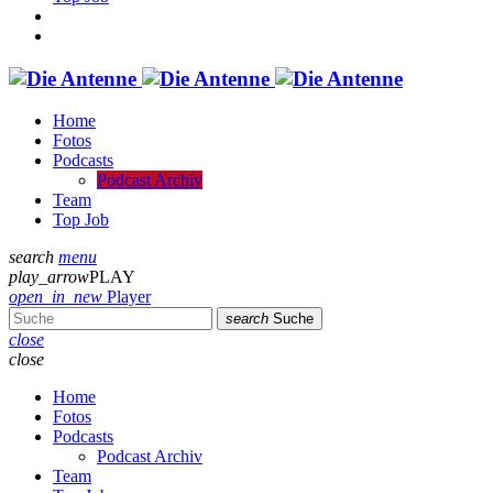
Home
Fotos
Podcasts
Podcast Archiv
Team
Top Job
search
menu
play_arrow
PLAY
open_in_new
Player
search
Suche
close
close
Home
Fotos
Podcasts
Podcast Archiv
Team