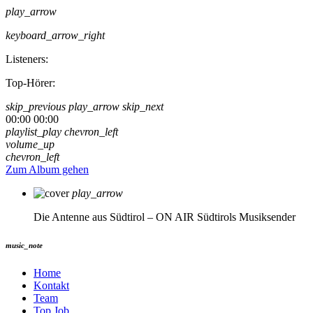
play_arrow
keyboard_arrow_right
Listeners:
Top-Hörer:
skip_previous
play_arrow
skip_next
00:00
00:00
playlist_play
chevron_left
volume_up
chevron_left
Zum Album gehen
play_arrow
Die Antenne aus Südtirol – ON AIR
Südtirols Musiksender
music_note
Home
Kontakt
Team
Top Job