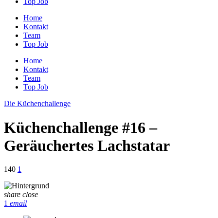
Top Job
Home
Kontakt
Team
Top Job
Home
Kontakt
Team
Top Job
Die Küchenchallenge
Küchenchallenge #16 –
Geräuchertes Lachstatar
140
1
share
close
1
email