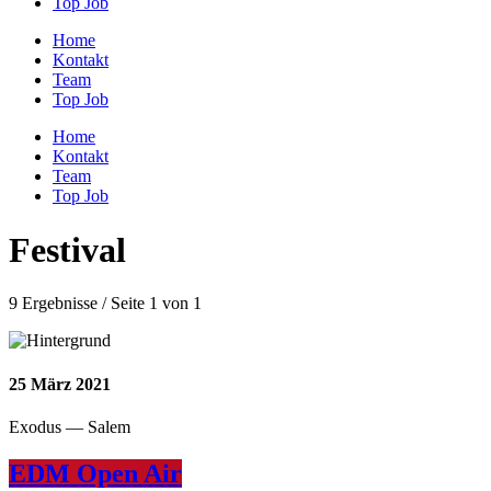
Top Job
Home
Kontakt
Team
Top Job
Home
Kontakt
Team
Top Job
Festival
9 Ergebnisse / Seite 1 von 1
25
März 2021
Exodus — Salem
EDM Open Air