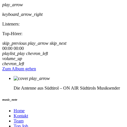
play_arrow
keyboard_arrow_right
Listeners:
Top-Hörer:
skip_previous
play_arrow
skip_next
00:00
00:00
playlist_play
chevron_left
volume_up
chevron_left
Zum Album gehen
play_arrow
Die Antenne aus Südtirol – ON AIR
Südtirols Musiksender
music_note
Home
Kontakt
Team
Top Job