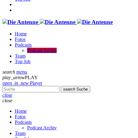
Home
Fotos
Podcasts
Podcast Archiv
Team
Top Job
search
menu
play_arrow
PLAY
open_in_new
Player
search
Suche
close
close
Home
Fotos
Podcasts
Podcast Archiv
Team